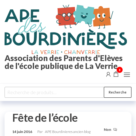
Aller
au
contenu
Association des Parents d'Elèves
de l'école publique de La Verrie
0
Recherche
Recherche
pour :
Fête de l’école
Non
14 juin 2016
Par
APE Bourdinieres ancien blog