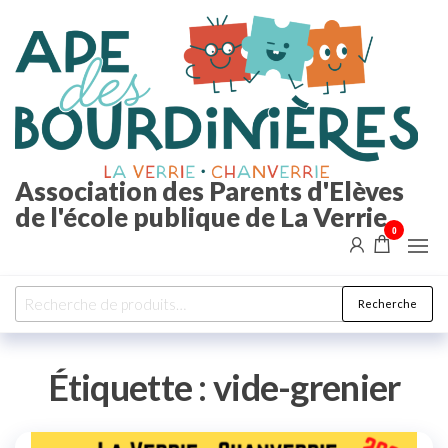
Aller
au
contenu
Association des Parents d'Elèves
de l'école publique de La Verrie
0
Recherche
Recherche
pour :
Étiquette :
vide-grenier