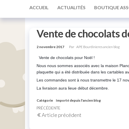
ACCUEIL
ACTUALITÉS
BOUTIQUE ASS
Vente de chocolats d
2 novembre 2017
Par
APE Bourdinieres ancien blog
Vente de chocolats pour Noël !
Nous nous sommes associés avec la maison Planchot
plaquette qui a été distribuée dans les cartables a
Les commandes sont à nous transmettre le 17 nove
La livraison aura lieue début décembre.
Catégorie
Importé depuis l'ancien blog
Navigation
Article
PRÉCÉDENTE
Article précédent
de
précédent
l’article