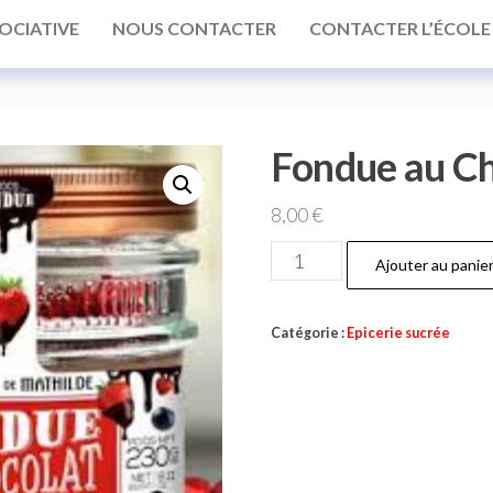
OCIATIVE
NOUS CONTACTER
CONTACTER L’ÉCOLE
Fondue au Ch
8,00
€
quantité
Ajouter au panie
de
Fondue
Catégorie :
Epicerie sucrée
au
Chocolat
Noir