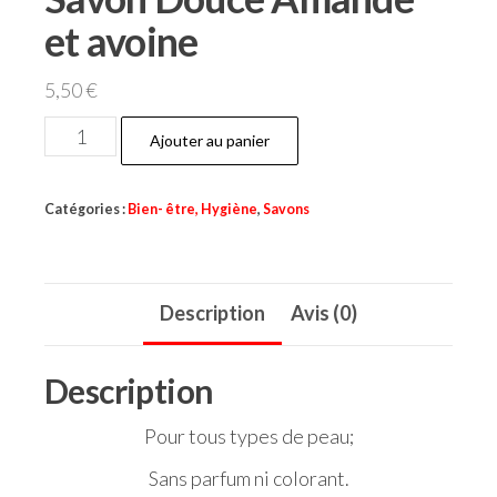
et avoine
5,50
€
quantité
Ajouter au panier
de
Savon
Catégories :
Bien- être, Hygiène
,
Savons
Douce
Amande
et
Description
Avis (0)
avoine
Description
Pour tous types de peau;
Sans parfum ni colorant.