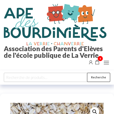
Aller
au
contenu
Association des Parents d'Elèves
de l'école publique de La Verrie
0
Recherche
Recherche
pour :