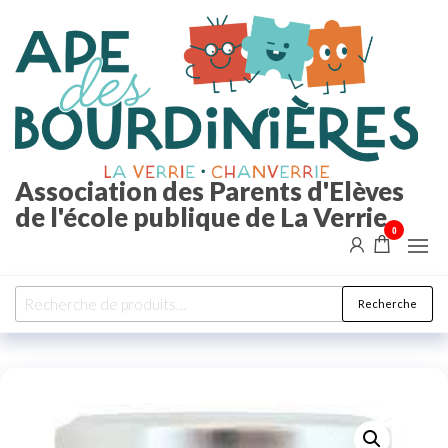
Aller
au
contenu
Association des Parents d'Elèves
de l'école publique de La Verrie
0
Recherche
Recherche
pour :