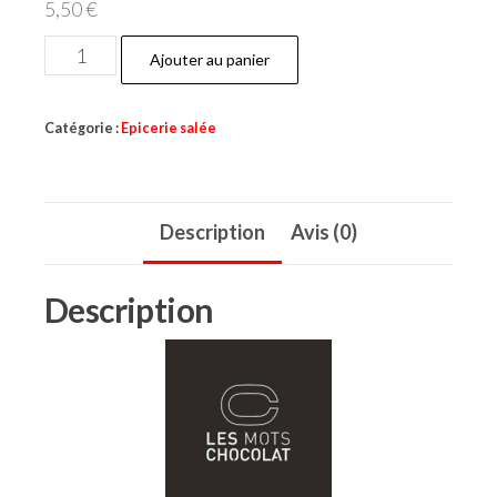
5,50
€
quantité
Ajouter au panier
de
Tartinable
Catégorie :
Epicerie salée
"Mon
Beau
Sapin"
Description
Avis (0)
Description