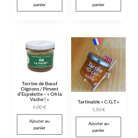
panier
panier
Terrine de Bœuf
Oignons / Piment
d’Espelette – « Oh la
Vache ! »
Tartinable « C.G.T »
6,00
€
5,50
€
Ajouter au
Ajouter au
panier
panier