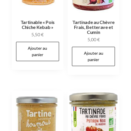
Tartinable « Pois
Tartinade au Chèvre
Chiche Kebab »
Frais, Betterave et
Cumin
5,50
€
5,00
€
Ajouter au
Ajouter au
panier
panier