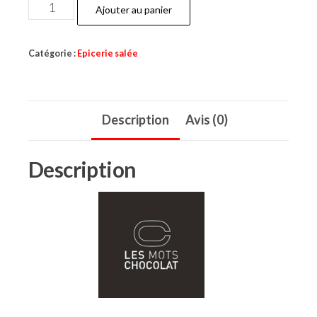
quantité
Ajouter au panier
de
Terrine
Catégorie :
Epicerie salée
de
Bœuf
Oignons
Description
Avis (0)
/
Piment
d'Espelette
Description
-
"Oh
la
Vache
!"