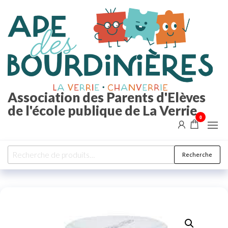
Aller
au
contenu
Association des Parents d'Elèves
de l'école publique de La Verrie
0
Recherche
Recherche
pour :