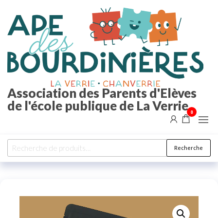
Aller
au
contenu
Association des Parents d'Elèves
de l'école publique de La Verrie
0
Recherche
Recherche
pour :