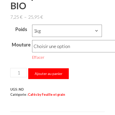
BIO
Plage
7,25
€
–
25,95
€
de
Poids
prix :
7,25 €
Mouture
à
25,95 €
Effacer
quantité
Ajouter au panier
de
Ethiopie
UGS :
ND
Jimma
Catégorie :
Cafés by Feuille et grain
Gomma
BIO