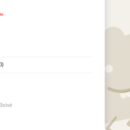
in
0)
 Boisé