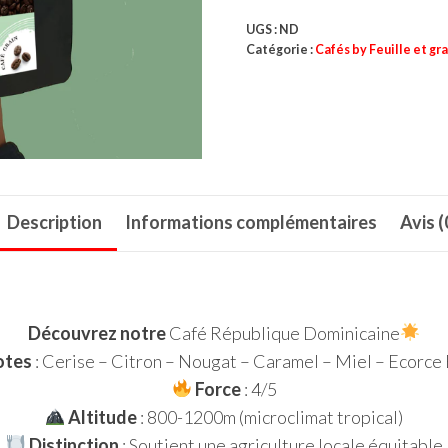
République
UGS :
ND
Dominicaine
Catégorie :
Cafés by Feuille et gra
Description
Informations complémentaires
Avis (
Découvrez notre
Café République Dominicaine
otes
: Cerise – Citron – Nougat – Caramel – Miel – Ecorce
Force
: 4/5
Altitude
: 800-1200m (microclimat tropical)
Distinction
: Soutient une agriculture locale équitable