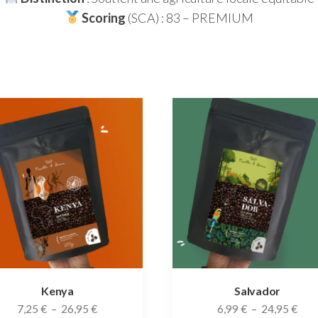
Scoring
(SCA) : 83 – PREMIUM
Kenya
Salvador
Plage
Pla
7,25
€
–
26,95
€
6,99
€
–
24,95
€