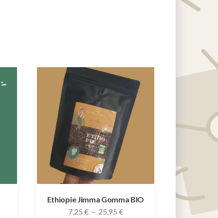
Ethiopie Jimma Gomma BIO
ge
Plage
7,25
€
–
25,95
€