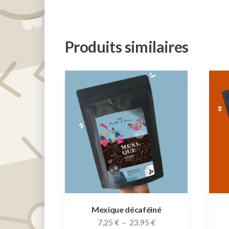
Produits similaires
Mexique décaféiné
Plage
7,25
€
–
23,95
€