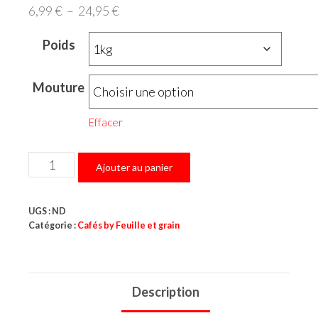
Plage
6,99
€
–
24,95
€
de
Poids
prix :
6,99 €
Mouture
à
24,95 €
Effacer
quantité
Ajouter au panier
de
Salvador
UGS :
ND
Catégorie :
Cafés by Feuille et grain
Description