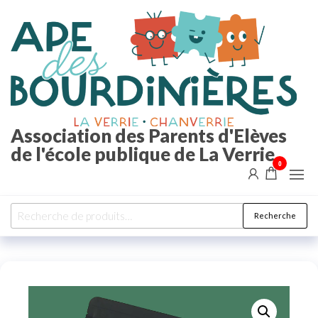
Aller
au
contenu
Association des Parents d'Elèves
de l'école publique de La Verrie
0
Recherche
Recherche
pour :