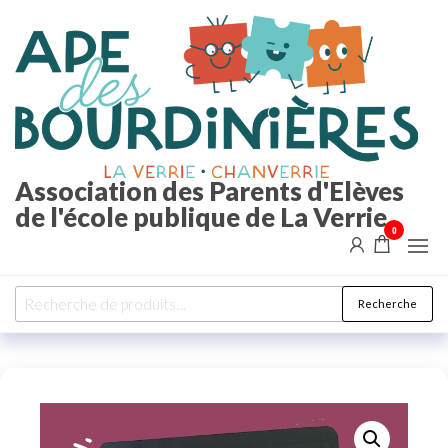
Aller
au
contenu
Association des Parents d'Elèves
de l'école publique de La Verrie
0
Recherche
Recherche
pour :