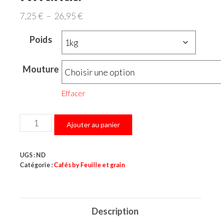
Plage
7,25
€
–
26,95
€
de
Poids
prix :
7,25 €
Mouture
à
26,95 €
Effacer
quantité
Ajouter au panier
de
Rwanda
UGS :
ND
Catégorie :
Cafés by Feuille et grain
Description